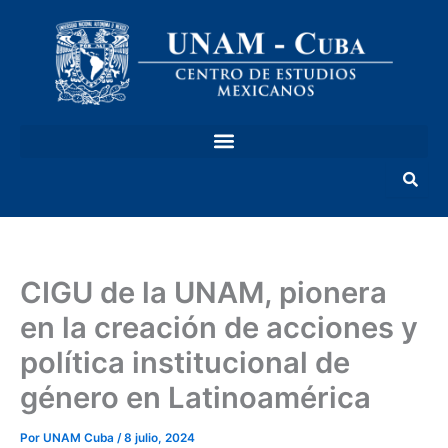
Ir
al
contenido
CIGU de la UNAM, pionera
en la creación de acciones y
política institucional de
género en Latinoamérica
Por
UNAM Cuba
/
8 julio, 2024