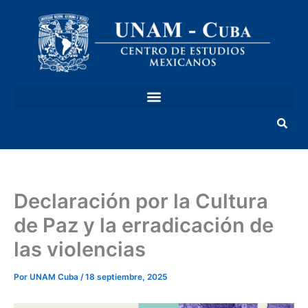
Ir
al
contenido
Declaración por la Cultura
de Paz y la erradicación de
las violencias
Por
UNAM Cuba
/
18 septiembre, 2025