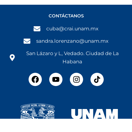
CONTÁCTANOS
cuba@crai.unam.mx
sandra.lorenzano@unam.mx
San Lázaro y L, Vedado. Ciudad de La
Habana
F
Y
I
a
o
n
c
u
s
e
t
t
b
u
a
o
b
g
o
e
r
k
a