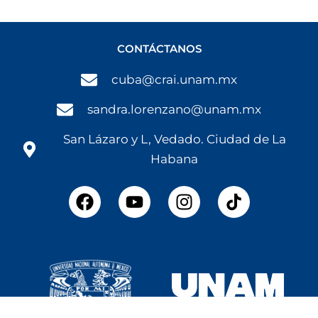
CONTÁCTANOS
cuba@crai.unam.mx
sandra.lorenzano@unam.mx
San Lázaro y L, Vedado. Ciudad de La
Habana
F
Y
I
a
o
n
c
u
s
e
t
t
b
u
a
o
b
g
o
e
r