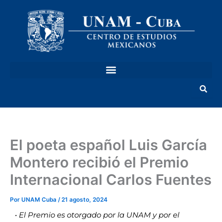
Ir
al
contenido
El poeta español Luis García
Montero recibió el Premio
Internacional Carlos Fuentes
Por
UNAM Cuba
/
21 agosto, 2024
• El Premio es otorgado por la UNAM y por el