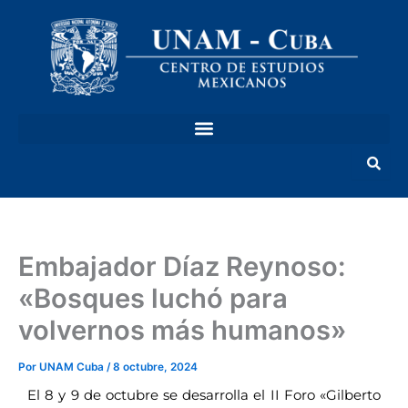
Ir
al
contenido
Embajador Díaz Reynoso:
«Bosques luchó para
volvernos más humanos»
Por
UNAM Cuba
/
8 octubre, 2024
El 8 y 9 de octubre se desarrolla el II Foro «Gilberto