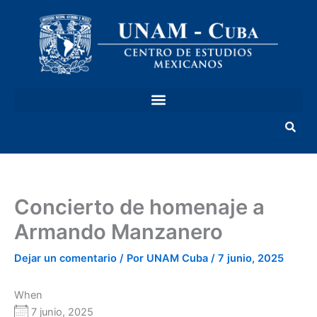
Ir
al
contenido
Concierto de homenaje a
Armando Manzanero
Dejar un comentario
/ Por
UNAM Cuba
/
7 junio, 2025
When
7 junio, 2025