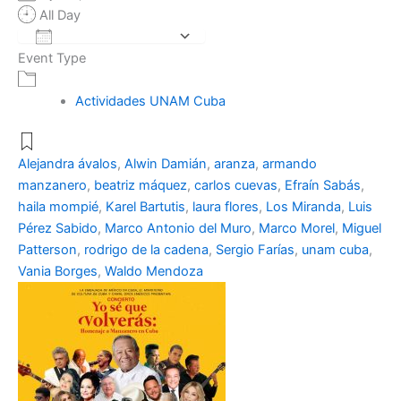
All Day
Add To Calendar
Event Type
Download ICS
Google Calendar
Actividades UNAM Cuba
Alejandra ávalos
,
Alwin Damián
,
aranza
,
armando
manzanero
,
beatriz máquez
,
carlos cuevas
,
Efraín Sabás
,
haila mompié
,
Karel Bartutis
,
laura flores
,
Los Miranda
,
Luis
Pérez Sabido
,
Marco Antonio del Muro
,
Marco Morel
,
Miguel
Patterson
,
rodrigo de la cadena
,
Sergio Farías
,
unam cuba
,
Vania Borges
,
Waldo Mendoza