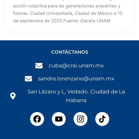
acción colectiva para las generaciones presentes y
futuras. Ciudad Universitaria, Ciudad de México a 12
de septiembre de 2025 Fuente: Gaceta UNAM
CONTÁCTANOS
cuba@crai.unam.mx
sandra.lorenzano@unam.mx
San Lázaro y L, Vedado. Ciudad de La
Habana
F
Y
I
a
o
n
c
u
s
e
t
t