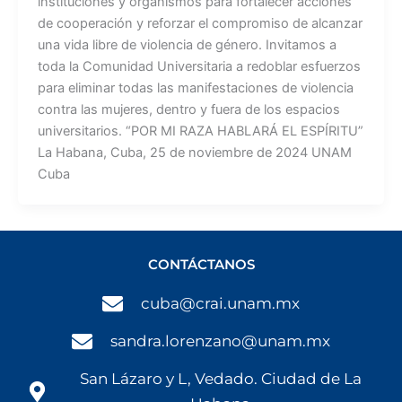
instituciones y organismos para fortalecer acciones
de cooperación y reforzar el compromiso de alcanzar
una vida libre de violencia de género. Invitamos a
toda la Comunidad Universitaria a redoblar esfuerzos
para eliminar todas las manifestaciones de violencia
contra las mujeres, dentro y fuera de los espacios
universitarios. “POR MI RAZA HABLARÁ EL ESPÍRITU”
La Habana, Cuba, 25 de noviembre de 2024 UNAM
Cuba
CONTÁCTANOS
cuba@crai.unam.mx
sandra.lorenzano@unam.mx
San Lázaro y L, Vedado. Ciudad de La