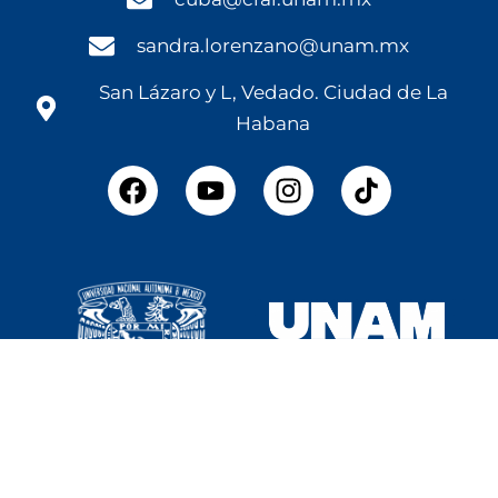
sandra.lorenzano@unam.mx
San Lázaro y L, Vedado. Ciudad de La
Habana
F
Y
I
a
o
n
c
u
s
e
t
t
b
u
a
o
b
g
o
e
r
k
a
m