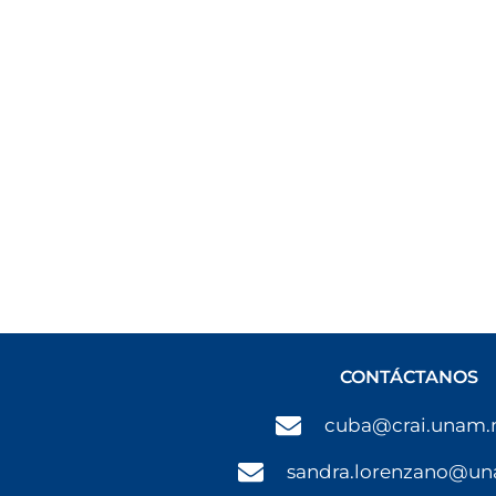
CONTÁCTANOS
cuba@crai.unam
sandra.lorenzano@u