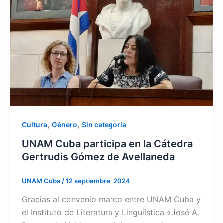
,
,
Cultura
Género
Sin categoría
UNAM Cuba participa en la Cátedra
Gertrudis Gómez de Avellaneda
UNAM Cuba
/
12 septiembre, 2024
Gracias al convenio marco entre UNAM Cuba y
el Instituto de Literatura y Linguiística «José A.