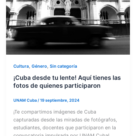
,
,
Cultura
Género
Sin categoría
¡Cuba desde tu lente! Aquí tienes las
fotos de quienes participaron
UNAM Cuba
/
19 septiembre, 2024
¡Te compartimos imágenes de Cuba
capturadas desde las miradas de fotógrafos,
estudiantes, docentes que participaron en la
convocatoria impulsada por UNAM Cuba!