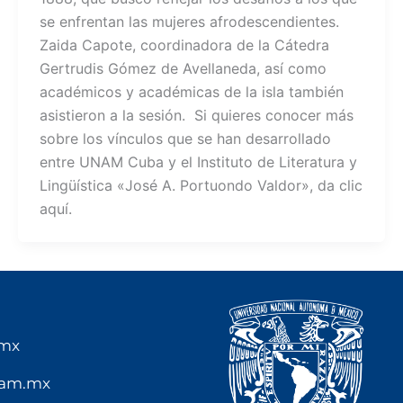
se enfrentan las mujeres afrodescendientes.
Zaida Capote, coordinadora de la Cátedra
Gertrudis Gómez de Avellaneda, así como
académicos y académicas de la isla también
asistieron a la sesión. Si quieres conocer más
sobre los vínculos que se han desarrollado
entre UNAM Cuba y el Instituto de Literatura y
Lingüística «José A. Portuondo Valdor», da clic
aquí.
.mx
nam.mx