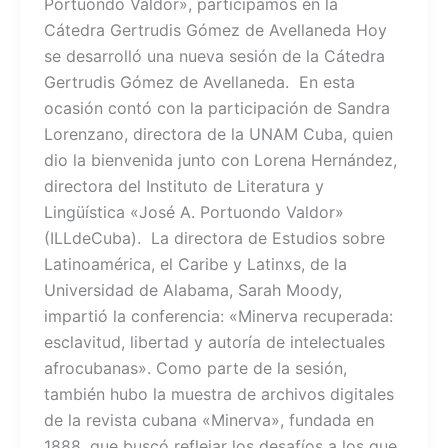
Portuondo Valdor», participamos en la
Cátedra Gertrudis Gómez de Avellaneda Hoy
se desarrolló una nueva sesión de la Cátedra
Gertrudis Gómez de Avellaneda. En esta
ocasión contó con la participación de Sandra
Lorenzano, directora de la UNAM Cuba, quien
dio la bienvenida junto con Lorena Hernández,
directora del Instituto de Literatura y
Lingüística «José A. Portuondo Valdor»
(ILLdeCuba). La directora de Estudios sobre
Latinoamérica, el Caribe y Latinxs, de la
Universidad de Alabama, Sarah Moody,
impartió la conferencia: «Minerva recuperada:
esclavitud, libertad y autoría de intelectuales
afrocubanas». Como parte de la sesión,
también hubo la muestra de archivos digitales
de la revista cubana «Minerva», fundada en
1888, que buscó reflejar los desafíos a los que