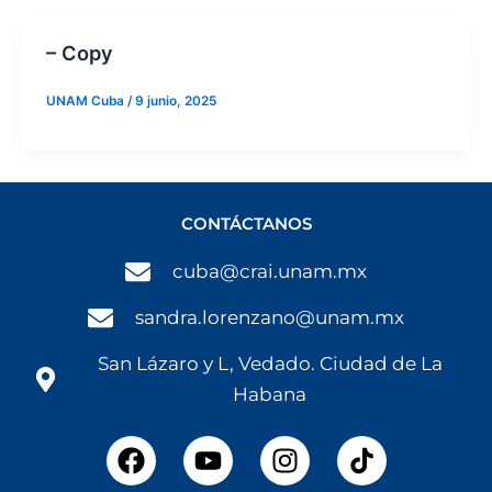
– Copy
UNAM Cuba
/
9 junio, 2025
CONTÁCTANOS
cuba@crai.unam.mx
sandra.lorenzano@unam.mx
San Lázaro y L, Vedado. Ciudad de La
Habana
F
Y
I
a
o
n