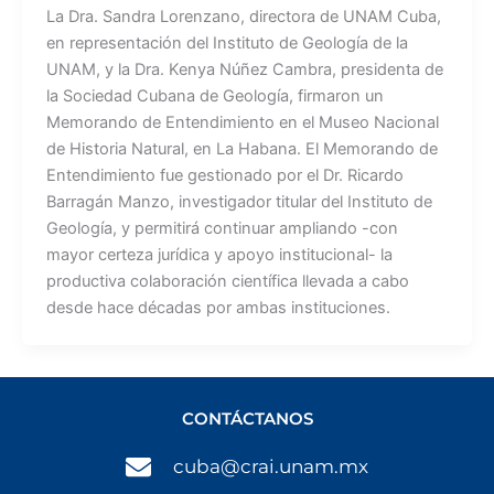
La Dra. Sandra Lorenzano, directora de UNAM Cuba,
en representación del Instituto de Geología de la
UNAM, y la Dra. Kenya Núñez Cambra, presidenta de
la Sociedad Cubana de Geología, firmaron un
Memorando de Entendimiento en el Museo Nacional
de Historia Natural, en La Habana. El Memorando de
Entendimiento fue gestionado por el Dr. Ricardo
Barragán Manzo, investigador titular del Instituto de
Geología, y permitirá continuar ampliando -con
mayor certeza jurídica y apoyo institucional- la
productiva colaboración científica llevada a cabo
desde hace décadas por ambas instituciones.
CONTÁCTANOS
cuba@crai.unam.mx