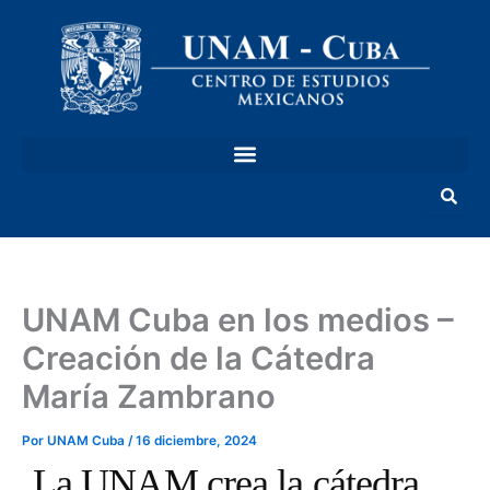
Ir
al
contenido
UNAM Cuba en los medios –
Creación de la Cátedra
María Zambrano
Por
UNAM Cuba
/
16 diciembre, 2024
La UNAM crea la cátedra