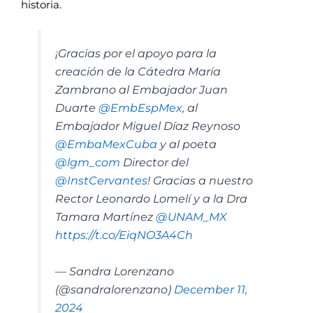
historia.
¡Gracias por el apoyo para la
creación de la Cátedra María
Zambrano al Embajador Juan
Duarte
@EmbEspMex
, al
Embajador Miguel Díaz Reynoso
@EmbaMexCuba
y al poeta
@lgm_com
Director del
@InstCervantes
! Gracias a nuestro
Rector Leonardo Lomelí y a la Dra
Tamara Martínez
@UNAM_MX
https://t.co/EiqNO3A4Ch
— Sandra Lorenzano
(@sandralorenzano)
December 11,
2024