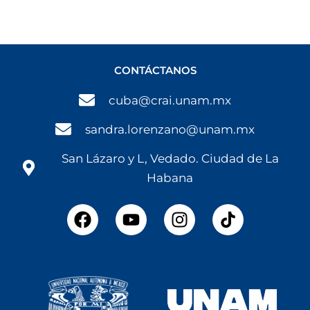
CONTÁCTANOS
cuba@crai.unam.mx
sandra.lorenzano@unam.mx
San Lázaro y L, Vedado. Ciudad de La
Habana
F
Y
I
a
o
n
c
u
s
e
t
t
b
u
a
o
b
g