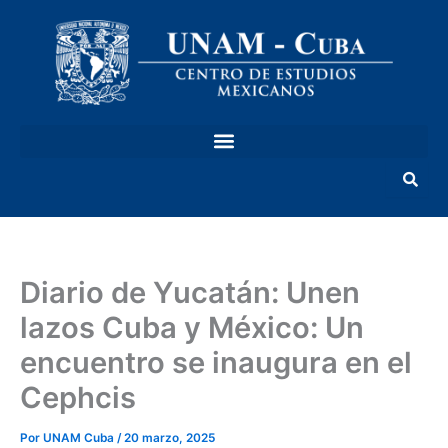
Ir
al
contenido
Diario de Yucatán: Unen
lazos Cuba y México: Un
encuentro se inaugura en el
Cephcis
Por
UNAM Cuba
/
20 marzo, 2025