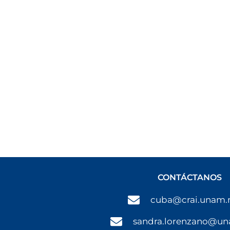
CONTÁCTANOS
cuba@crai.unam
sandra.lorenzano@u