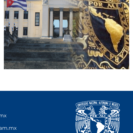
.mx
nam.mx