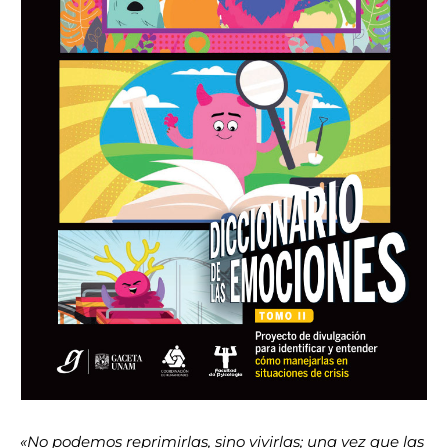
La Coordinación de Humanidades de la UNAM, durante la
pandemia por COVID-19, desarrolló el proyecto El Diccionario
de las emociones, con el fin de explicar a la sociedad cuáles
son las principales emociones que se experimentan en el
contexto de ese momento, cómo se manifiestan y cómo
manejarlas.
Emociones en este tomo: ira, euforia, indiferencia, asco,
aburrimiento, curiosidad, hostilidad, compasión, empatía,
asombro, gratitud y orgullo.
Descarga aquí
«No podemos reprimirlas, sino vivirlas; una vez que las