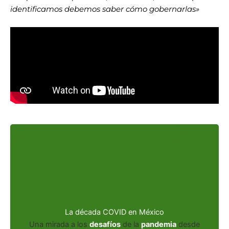
identificamos debemos saber cómo gobernarlas»
Te presentamos esta colección de textos para
La década COVID en México
reflexionar sobre la pandemia desde diversos
Una mirada a los
desafíos
de la
pandemia
desde
puntos de vista.