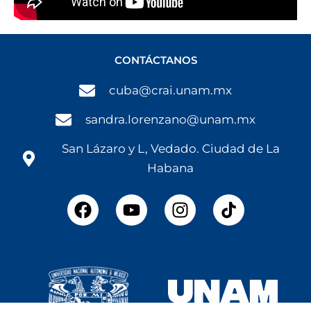
CONTÁCTANOS
cuba@crai.unam.mx
sandra.lorenzano@unam.mx
San Lázaro y L, Vedado. Ciudad de La
Habana
F
Y
I
a
o
n
c
u
s
e
t
t
b
u
a
o
b
g
o
e
r