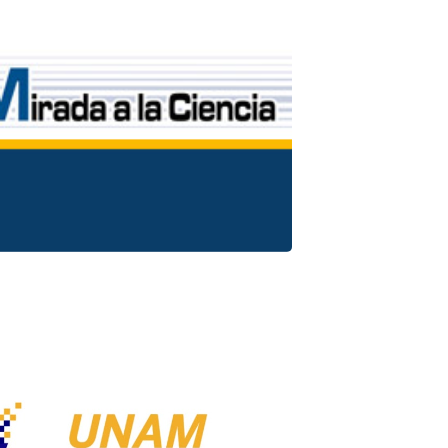
d de ver en la vocación científica
a de desarrollo profesional.
onoce más aquí