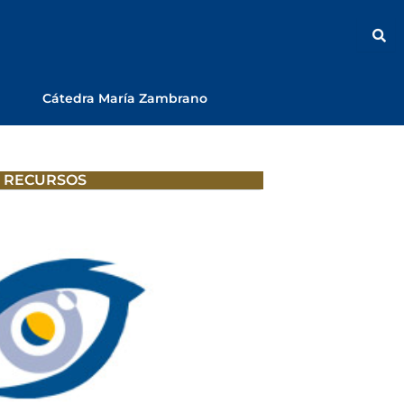
Cátedra María Zambrano
RECURSOS
gación que permite incrementar
ento sobre temas científicos,
 la importancia del trabajo en la
 las nuevas generaciones para que