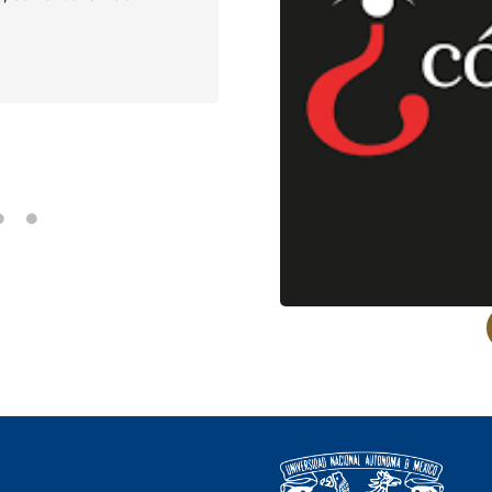
que se publica
Núñez …
dic
UNAM Cuba
•
17 junio, 20
Es dirigida específ
bachillerato y p