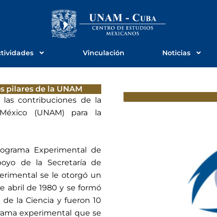
tividades
Vinculación
Noticias
os pilares de la UNAM
 las contribuciones de la
México (UNAM) para la
rograma Experimental de
Proyecto de divul
oyo de la Secretaría de
erimental se le otorgó un
nuestro conocimi
e abril de 1980 y se formó
entender y valorar
 de la Ciencia y fueron 10
grama experimental que se
ciencia y motivar a