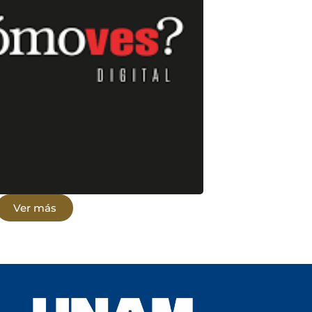
 ininterrumpidamente desde
UNAM Cuba
•
iembre de 1998.
25
icamente a lectores jóvenes (de
rimeros años de licenciatura).
Conoce más aquí
Ver más