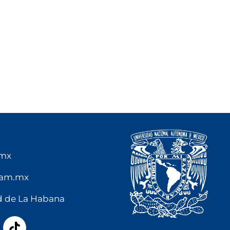
.mx
nam.mx
ad de La Habana