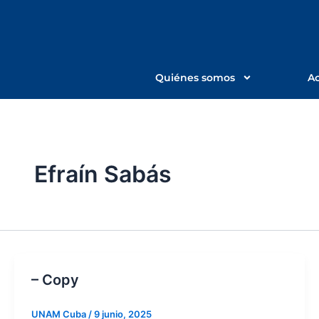
Ir
al
contenido
Quiénes somos
Ac
Efraín Sabás
– Copy
UNAM Cuba
/
9 junio, 2025