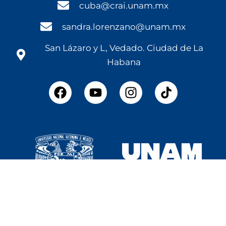
cuba@crai.unam.mx
sandra.lorenzano@unam.mx
San Lázaro y L, Vedado. Ciudad de La
Habana
F
Y
I
a
o
n
c
u
s
e
t
t
b
u
a
o
b
g
o
e
r
k
a
m