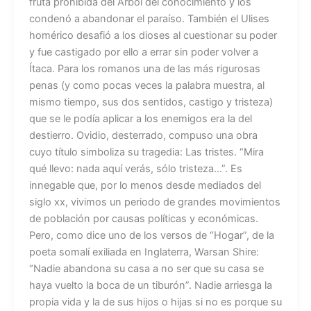
fruta prohibida del Árbol del conocimiento y los
condenó a abandonar el paraíso. También el Ulises
homérico desafió a los dioses al cuestionar su poder
y fue castigado por ello a errar sin poder volver a
Ítaca. Para los romanos una de las más rigurosas
penas (y como pocas veces la palabra muestra, al
mismo tiempo, sus dos sentidos, castigo y tristeza)
que se le podía aplicar a los enemigos era la del
destierro. Ovidio, desterrado, compuso una obra
cuyo título simboliza su tragedia: Las tristes. “Mira
qué llevo: nada aquí verás, sólo tristeza…”. Es
innegable que, por lo menos desde mediados del
siglo xx, vivimos un periodo de grandes movimientos
de población por causas políticas y económicas.
Pero, como dice uno de los versos de “Hogar”, de la
poeta somalí exiliada en Inglaterra, Warsan Shire:
“Nadie abandona su casa a no ser que su casa se
haya vuelto la boca de un tiburón”. Nadie arriesga la
propia vida y la de sus hijos o hijas si no es porque su