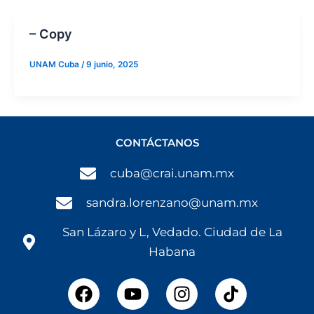
– Copy
UNAM Cuba
/
9 junio, 2025
CONTÁCTANOS
cuba@crai.unam.mx
sandra.lorenzano@unam.mx
San Lázaro y L, Vedado. Ciudad de La
Habana
F
Y
I
a
o
n