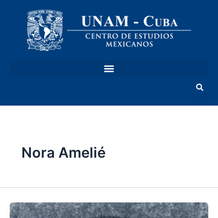
Ir
al
contenido
Nora Amelié