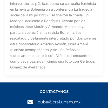
intervenciones públicas como su campaña feminista
en la revista Bohemia o su conferencia La tragedia
social de la mujer (1932). Al finalizar la charla, un
Madrigal dedicado a Rodríguez Acosta por los
músicos José Morán y Armando Molero, cuya
partitura apareció en la revista Bohemia, fue
rescatado y bellamente interpretado por dos jóvenes
del Conservatorio Amadeo Roldán, Nora Amelié
(pianista acompañante) y Antuán Peñalver
(estudiante de canto lírico). Al final del encuentro,
como cada vez, nos hicimos una foto con Gertrudis
Gómez de Avellaneda.
CONTÁCTANOS
cuba@crai.unam.mx