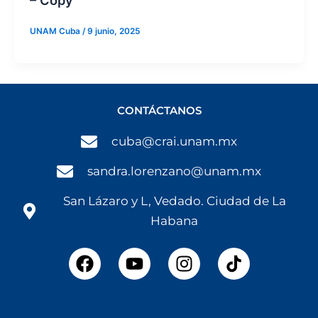
– Copy
UNAM Cuba
/
9 junio, 2025
CONTÁCTANOS
cuba@crai.unam.mx
sandra.lorenzano@unam.mx
San Lázaro y L, Vedado. Ciudad de La
Habana
F
Y
I
a
o
n
c
u
s
e
t
t