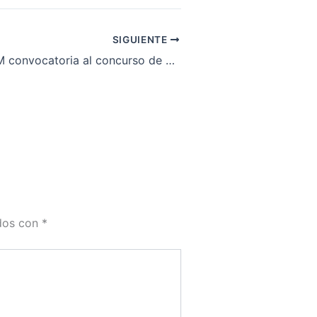
SIGUIENTE
Lanza la UNAM convocatoria al concurso de selección para licenciatura
ados con
*