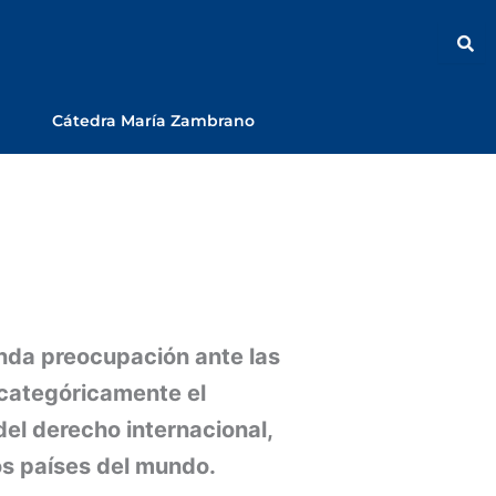
Cátedra María Zambrano
nda preocupación ante las
 categóricamente el
del derecho internacional,
os países del mundo.