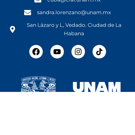
sandra.lorenzano@unam.mx
San Lázaro y L, Vedado. Ciudad de La
Habana
F
Y
I
a
o
n
c
u
s
e
t
t
b
u
a
o
b
g
o
e
r
k
a
m