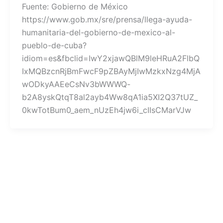
Fuente: Gobierno de México
https://www.gob.mx/sre/prensa/llega-ayuda-
humanitaria-del-gobierno-de-mexico-al-
pueblo-de-cuba?
idiom=es&fbclid=IwY2xjawQBlM9leHRuA2FlbQ
IxMQBzcnRjBmFwcF9pZBAyMjIwMzkxNzg4MjA
wODkyAAEeCsNv3bWWWQ-
b2A8yskQtqT8al2ayb4Ww8qA1ia5XI2Q37tUZ_
0kwTotBum0_aem_nUzEh4jw6i_cIIsCMarVJw