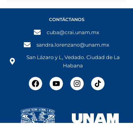
CONTÁCTANOS
cuba@crai.unam.mx
sandra.lorenzano@unam.mx
San Lázaro y L, Vedado. Ciudad de La
Habana
F
Y
I
a
o
n
c
u
s
e
t
t
b
u
a
o
b
g
o
e
r
k
a