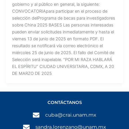
gobierno y al público en general, la siguiente:
CONVOCATORIApara participar en el proceso de
selección delPrograma de becas para investigadores
sobre China 2025 BASES Las personas interesadas
pueden enviar solicitudes inmediatamente y hasta el
viernes 13 de junio de 2025 en formato PDF. El
resultado se notificará vía correo electrónico el
miércoles 25 de junio de 2025. El fallo del Comité de
Selección será inapelable. “POR MI RAZA HABLARÁ
EL ESPÍRITU” CIUDAD UNIVERSITARIA, CDMX, A 20
DE MARZO DE 2025
CONTÁCTANOS
cuba@crai.unam.mx
sandra.lorenzano@unam.mx