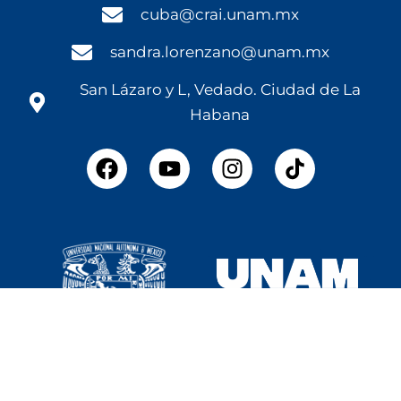
cuba@crai.unam.mx
sandra.lorenzano@unam.mx
San Lázaro y L, Vedado. Ciudad de La
Habana
F
Y
I
a
o
n
c
u
s
e
t
t
b
u
a
o
b
g
o
e
r
k
a
m