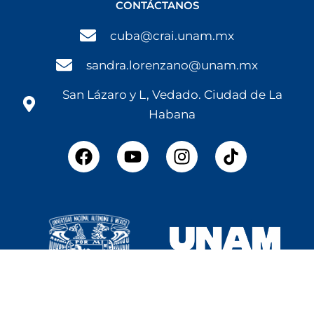
CONTÁCTANOS
cuba@crai.unam.mx
sandra.lorenzano@unam.mx
San Lázaro y L, Vedado. Ciudad de La
Habana
F
Y
I
a
o
n
c
u
s
e
t
t
b
u
a
o
b
g
o
e
r
k
a
m