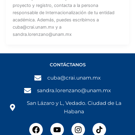
proyecto y registro, contacta a la persona
responsable de Internacionalización de tu entidad
académica. Además, puedes escribirnos a
cuba@crai.unam.mx y a
sandra.lorenzano@unam.mx
CONTÁCTANOS
cuba@crai.unam.mx
sandra.lorenzano@unam.mx
San Lázaro y L, Vedado. Ciudad de La
Habana
F
Y
I
a
o
n