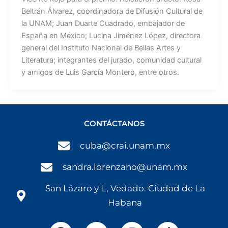
Beltrán Álvarez, coordinadora de Difusión Cultural de
la UNAM; Juan Duarte Cuadrado, embajador de
España en México; Lucina Jiménez López, directora
general del Instituto Nacional de Bellas Artes y
Literatura; integrantes del jurado, comunidad cultural
y amigos de Luis García Montero, entre otros.
CONTÁCTANOS
cuba@crai.unam.mx
sandra.lorenzano@unam.mx
San Lázaro y L, Vedado. Ciudad de La
Habana
F
Y
I