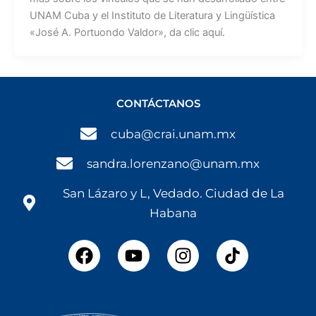
UNAM Cuba y el Instituto de Literatura y Lingüística
«José A. Portuondo Valdor», da clic aquí.
CONTÁCTANOS
cuba@crai.unam.mx
sandra.lorenzano@unam.mx
San Lázaro y L, Vedado. Ciudad de La
Habana
F
Y
I
a
o
n
c
u
s
e
t
t