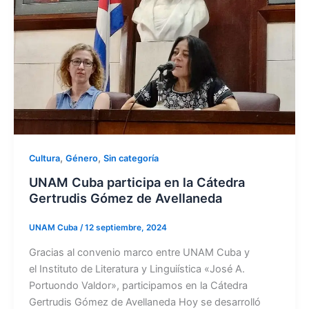
,
,
Cultura
Género
Sin categoría
UNAM Cuba participa en la Cátedra
Gertrudis Gómez de Avellaneda
UNAM Cuba
/
12 septiembre, 2024
Gracias al convenio marco entre UNAM Cuba y
el Instituto de Literatura y Linguiística «José A.
Portuondo Valdor», participamos en la Cátedra
Gertrudis Gómez de Avellaneda Hoy se desarrolló