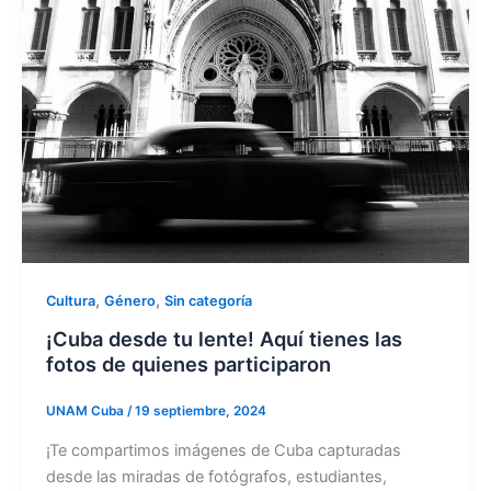
,
,
Cultura
Género
Sin categoría
¡Cuba desde tu lente! Aquí tienes las
fotos de quienes participaron
UNAM Cuba
/
19 septiembre, 2024
¡Te compartimos imágenes de Cuba capturadas
desde las miradas de fotógrafos, estudiantes,