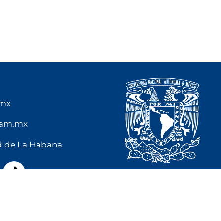
.mx
nam.mx
ad de La Habana