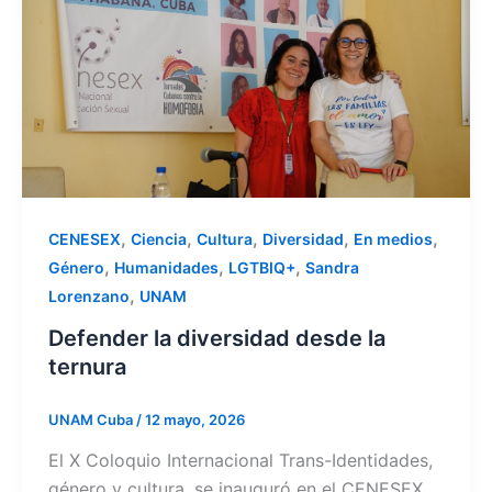
,
,
,
,
,
CENESEX
Ciencia
Cultura
Diversidad
En medios
,
,
,
Género
Humanidades
LGTBIQ+
Sandra
,
Lorenzano
UNAM
Defender la diversidad desde la
ternura
UNAM Cuba
/
12 mayo, 2026
El X Coloquio Internacional Trans-Identidades,
género y cultura, se inauguró en el CENESEX